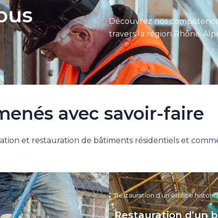
nous
Découvrez nos compétences 
travers la région Rhône-Alpe
menés avec savoir-faire
vation et restauration de bâtiments résidentiels et co
Restauration d’un édifice histori
Restauration d’un 