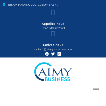
158,AV. KASANGULU, LUBUMBASHI.
Appellez-nous
+243 810 492 761
Ecrivez-nous
contact@aimy-business.com
F
T
L
a
w
i
c
i
n
e
t
k
b
t
e
o
e
d
o
r
i
k
n