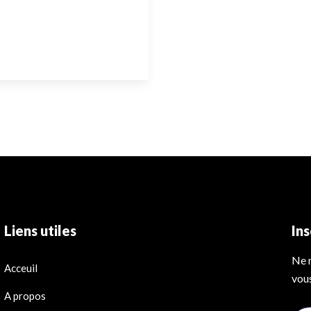
Liens utiles
In
Ne 
Acceuil
vous
A propos