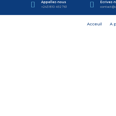
Appellez-nous
Ecrivez-
+243 810 492 761
contact@a
Acceuil
A 