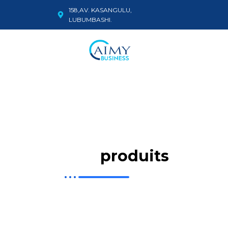
158,AV. KASANGULU,
LUBUMBASHI.
Nos-
produits